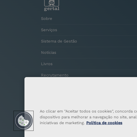
Sobre
Serviços
Sistema de Gestão
Notícias
Livros
Recrutamento
Contactos
Ao clicar em "Aceitar todos os cookies", concord
dispositivo para melhorar a navegação no site, anali
iniciativas de marketing.
Política de cookies