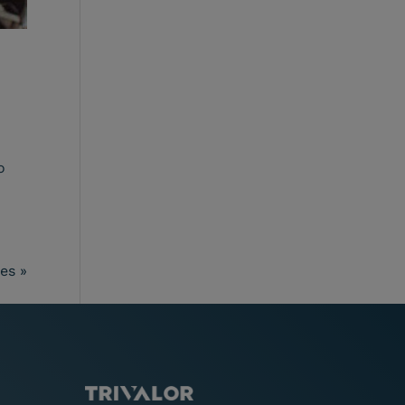
o
es »