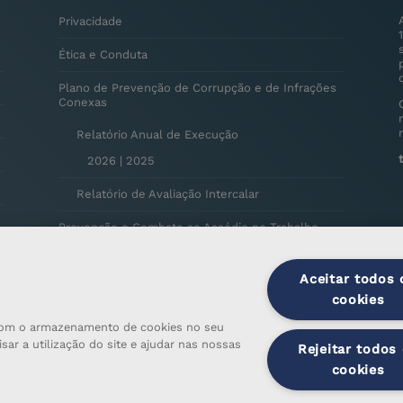
Privacidade
Ética e Conduta
Plano de Prevenção de Corrupção e de Infrações
Conexas
Relatório Anual de Execução
2026
|
2025
Relatório de Avaliação Intercalar
Prevenção e Combate ao Assédio no Trabalho
Privacidade de Colaboradores
Aceitar todos 
Utilização de Computador, Software e Internet
cookies
a com o armazenamento de cookies no seu
Política de Inteligência Artificial
sar a utilização do site e ajudar nas nossas
Rejeitar todos
Elogios, Sugestões e Reclamações
cookies