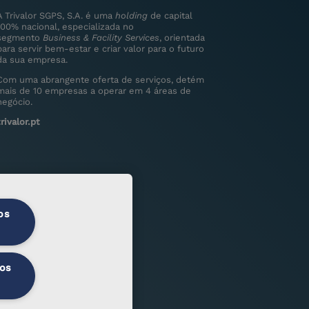
A Trivalor SGPS, S.A. é uma
holding
de capital
100% nacional, especializada no
segmento
Business & Facility Services
, orientada
para servir bem-estar e criar valor para o futuro
da sua empresa.
Com uma abrangente oferta de serviços, detém
mais de 10 empresas a operar em 4 áreas de
negócio.
trivalor.pt
os
 os