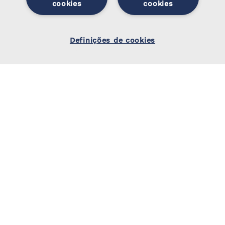
cookies
cookies
Privacidade de Colaboradores
Definiçõ
Utilização de Computador, Software e Internet
es de
Definições de cookies
cookies
Política de Inteligência Artificial
Elogios, Sugestões e Reclamações
A Trivalor SGPS, S.A. é uma
holding
de capital 100%
nacional, especializada no segmento
Business & Facility
Services
, orientada para servir bem-estar e criar valor
para o futuro da sua empresa.
Com uma abrangente oferta de serviços, detém mais de
10 empresas a operar em 4 áreas de negócio.
trivalor.pt