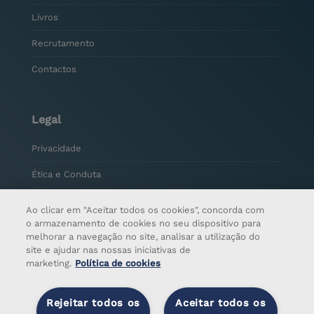
Livros
Recrutamento
Contactos
Legal
Privacidade
Ética e Conduta
Plano de Prevenção de Corrupção e de Infrações
Ao clicar em "Aceitar todos os cookies", concorda com
Conexas
o armazenamento de cookies no seu dispositivo para
melhorar a navegação no site, analisar a utilização do
Relatório Anual de Execução
site e ajudar nas nossas iniciativas de
2026
|
2025
marketing.
Política de cookies
Relatório de Avaliação Intercalar
Rejeitar todos os
Aceitar todos os
Prevenção e Combate ao Assédio no Trabalho