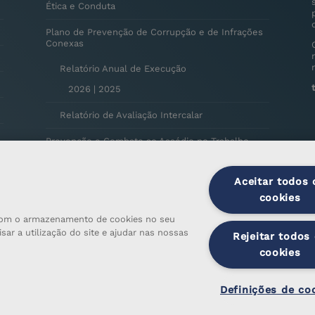
Ética e Conduta
Plano de Prevenção de Corrupção e de Infrações
Conexas
Relatório Anual de Execução
2026
|
2025
Relatório de Avaliação Intercalar
Prevenção e Combate ao Assédio no Trabalho
Privacidade de Colaboradores
Aceitar todos 
Utilização de Computador, Software e Internet
cookies
a com o armazenamento de cookies no seu
Política de Inteligência Artificial
sar a utilização do site e ajudar nas nossas
Rejeitar todos
Elogios, Sugestões e Reclamações
cookies
Definições de co
ados.