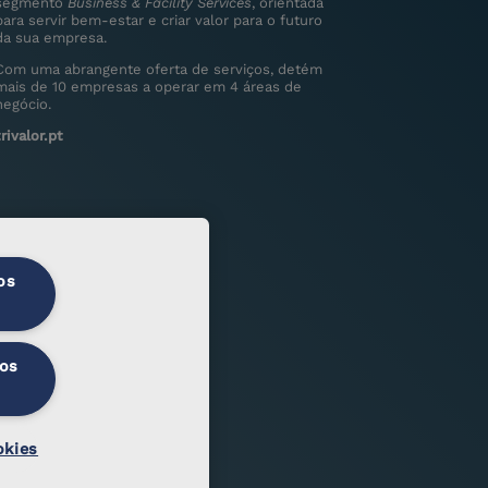
segmento
Business & Facility Services
, orientada
para servir bem-estar e criar valor para o futuro
da sua empresa.
Com uma abrangente oferta de serviços, detém
mais de 10 empresas a operar em 4 áreas de
negócio.
trivalor.pt
os
 os
okies