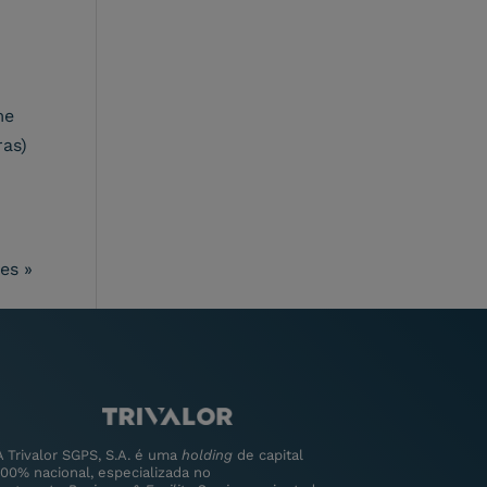
me
ras)
es »
A Trivalor SGPS, S.A. é uma
holding
de capital
100% nacional, especializada no