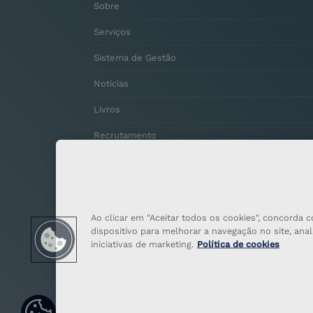
Sobre
Serviços
Sistema de Gestão
Notícias
Livros
Recrutamento
Contactos
Ao clicar em "Aceitar todos os cookies", concord
dispositivo para melhorar a navegação no site, anali
iniciativas de marketing.
Política de cookies
Definiçõ
© 2026 Copyright Gertal. Todos os direitos reserv
es de