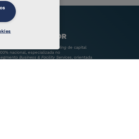
 os
okies
A Trivalor SGPS, S.A. é uma
holding
de capital
100% nacional, especializada no
segmento
Business & Facility Services
, orientada
para servir bem-estar e criar valor para o futuro
da sua empresa.
Com uma abrangente oferta de serviços, detém
mais de 10 empresas a operar em 4 áreas de
negócio.
trivalor.pt