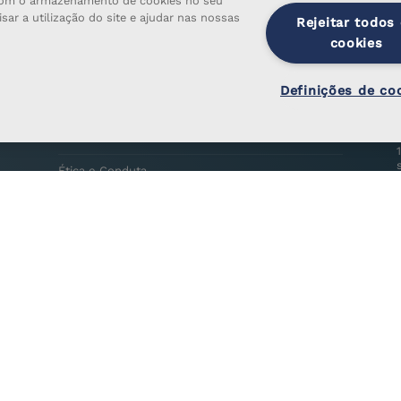
a com o armazenamento de cookies no seu
sar a utilização do site e ajudar nas nossas
Rejeitar todos
cookies
Definições de co
Legal
Privacidade
Ética e Conduta
Plano de Prevenção de Corrupção e de Infrações
Conexas
Relatório Anual de Execução
2026
|
2025
Relatório de Avaliação Intercalar
Prevenção e Combate ao Assédio no Trabalho
Privacidade de Colaboradores