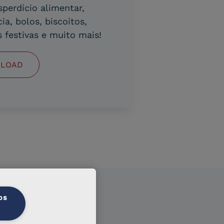
perdício alimentar,
a, bolos, biscoitos,
festivas e muito mais!
LOAD
os